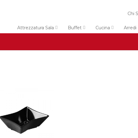
Chi 
Attrezzatura Sala
Buffet
Cucina
Arred