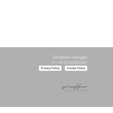
Condizioni noleggio
P. IVA 02149530467
-
Privacy Policy
Cookie Policy
agenzia di comunicazione lucca