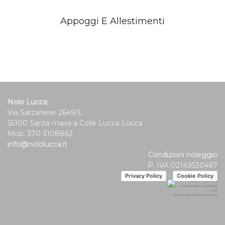
Appoggi E Allestimenti
Nolo Lucca
Via Sarzanese 2649/L
55100 Santa maria a Colle Lucca Lucca
Mob. 370 3108863
info@nololucca.it
Condizioni noleggio
P. IVA 02149530467
-
Privacy Policy
Cookie Policy
agenzia di comunicazione lucca